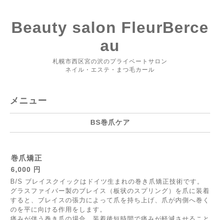
Beauty salon FleurBerce
au
札幌市西区宮の沢のプライベートサロン
ネイル・エステ・まつ毛カール
メニュー
BS巻爪ケア
巻爪矯正
6,000 円
B/S ブレイスクイックはドイツ生まれの巻き爪矯正技術です。
グラスファイバー製のブレイス（板状のスプリング）を爪に装着
すると、ブレイスの張力によって爪を持ち上げ、爪が内側へ巻く
のを平に向ける作用をします。
痛みが伴う巻き爪の場合、装着後短時間で痛みが軽減させること